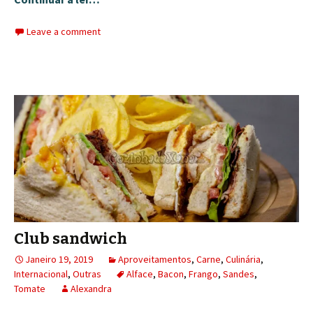
Leave a comment
Club sandwich
Janeiro 19, 2019
Aproveitamentos
,
Carne
,
Culinária
,
Internacional
,
Outras
Alface
,
Bacon
,
Frango
,
Sandes
,
Tomate
Alexandra