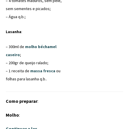
– 4 tomates maduros, sem pele,
sem sementes e picados;
– Água q.b.;
Lasanha
:
– 300ml de
molho béchamel
caseiro
;
– 200gr de queijo ralado;
– 1 receita de
massa fresca
ou
folhas para lasanha q.b..
Como preparar
:
Molho
:
Continuar a ler…