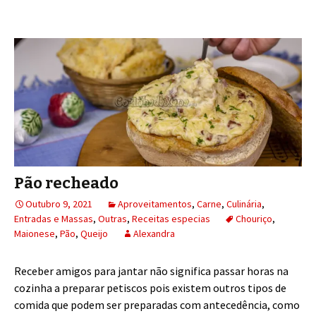
Pão recheado
Outubro 9, 2021
Aproveitamentos
,
Carne
,
Culinária
,
Entradas e Massas
,
Outras
,
Receitas especias
Chouriço
,
Maionese
,
Pão
,
Queijo
Alexandra
Receber amigos para jantar não significa passar horas na
cozinha a preparar petiscos pois existem outros tipos de
comida que podem ser preparadas com antecedência, como