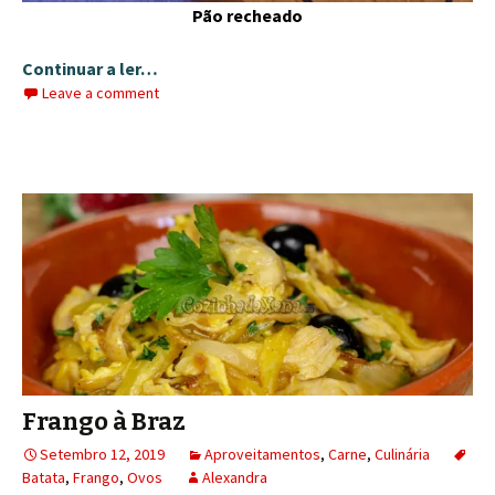
Pão recheado
Continuar a ler…
Leave a comment
Frango à Braz
Setembro 12, 2019
Aproveitamentos
,
Carne
,
Culinária
Batata
,
Frango
,
Ovos
Alexandra