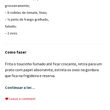
grosseiramente;
– 8 rodelas de tomate, finas;
– ½ peito de frango grelhado,
fatiado;
– 2 ovos.
Como fazer
:
Frita o toucinho fumado até ficar crocante, retira para um
prato com papel absorvente, estrela os ovos na gordura
que fica na frigideira e reserva.
Continuar a ler…
Leave a comment