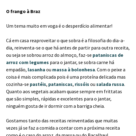
O frango à Braz
Um tema muito em voga é o desperdício alimentar!
Cá em casa reaproveitar o que sobra é a filosofia do dia-a-
dia, reinventa-se o que há antes de partir para outra receita,
ou seja se sobrou arroz do almoço, faz-se
pataniscas de
arroz com legumes
para o jantar, se sobra carne há
empadão,
lasanha
ou
massa à bolonhesa
. Com o peixe a
coisa é mais complicada pois é uma proteína delicada mas
cozinha-se
pastéis
,
pataniscas
,
rissóis
ou
salada russa
.
Quanto aos vegetais acabam quase sempre em frittatas
que são simples, rápidas e excelentes para o jantar,
ninguém gosta de ir dormir com a barriga cheia.
Gostamos tanto das receitas reinventadas que muitas
vezes já se faz a comida a contar com a próxima receita
como é o caso do arroz, da massa ou do Bacalhau!