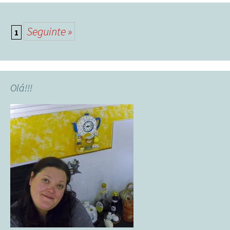
Posts
Seguinte »
1
navigation
Olá!!!