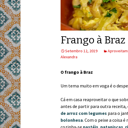
Frango à Braz
Setembro 12, 2019
Aproveitam
Alexandra
O frango à Braz
Um tema muito em voga é o desper
Cá em casa reaproveitar o que sobra
antes de partir para outra receita,
de arroz com legumes
para o jan
bolonhesa
. Com o peixe a coisa 
cozinha-se
pastéis
,
pataniscas
,
r