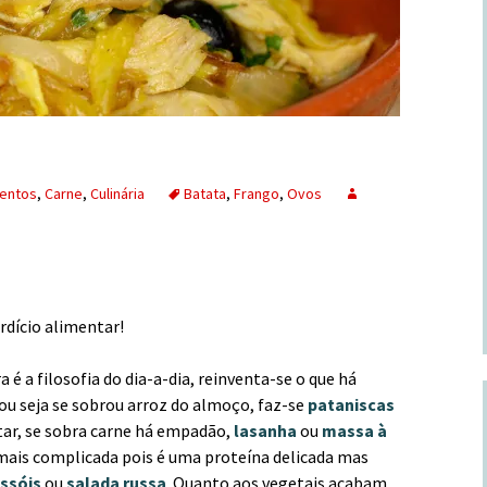
entos
,
Carne
,
Culinária
Batata
,
Frango
,
Ovos
dício alimentar!
 é a filosofia do dia-a-dia, reinventa-se o que há
 ou seja se sobrou arroz do almoço, faz-se
pataniscas
tar, se sobra carne há empadão,
lasanha
ou
massa à
é mais complicada pois é uma proteína delicada mas
issóis
ou
salada russa
. Quanto aos vegetais acabam