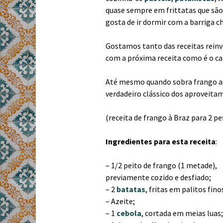
quase sempre em frittatas que são 
gosta de ir dormir com a barriga ch
Gostamos tanto das receitas reinv
com a próxima receita como é o ca
Até mesmo quando sobra frango ass
verdadeiro clássico dos aproveita
(receita de frango à Braz para 2 p
Ingredientes para esta receita
:
– 1/2 peito de frango (1 metade),
previamente cozido e desfiado;
– 2
batatas
, fritas em palitos fino
– Azeite;
– 1
cebola
, cortada em meias luas;