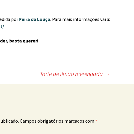
edida por
Feira da Louça
. Para mais informações vai a:
t/
der, basta querer!
Tarte de limão merengada
→
publicado.
Campos obrigatórios marcados com
*