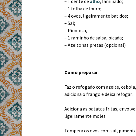
– 1 dente de
alho
, laminado;
– 1 folha de louro;
– 4 ovos, ligeiramente batidos;
– Sal;
– Pimenta;
– 1 raminho de salsa, picada;
– Azeitonas pretas (opcional).
Como preparar
:
Faz o refogado com azeite, cebola,
adiciona o frango e deixa refogar.
Adiciona as batatas fritas, envolv
ligeiramente moles.
Tempera os ovos com sal, pimenta e