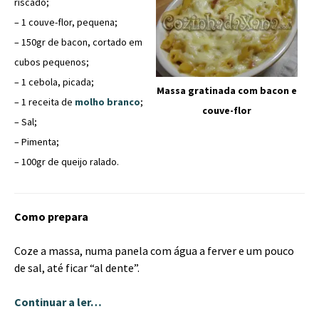
riscado;
– 1 couve-flor, pequena;
– 150gr de bacon, cortado em
cubos pequenos;
– 1 cebola, picada;
Massa gratinada com bacon e
– 1 receita de
molho branco
;
couve-flor
– Sal;
– Pimenta;
– 100gr de queijo ralado.
Como prepara
Coze a massa, numa panela com água a ferver e um pouco
de sal, até ficar “al dente”.
Continuar a ler…