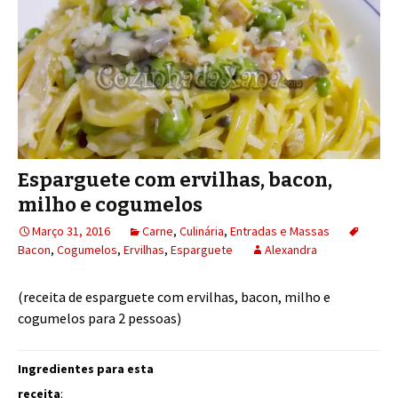
Esparguete com ervilhas, bacon,
milho e cogumelos
Março 31, 2016
Carne
,
Culinária
,
Entradas e Massas
Bacon
,
Cogumelos
,
Ervilhas
,
Esparguete
Alexandra
(receita de esparguete com ervilhas, bacon, milho e
cogumelos para 2 pessoas)
Ingredientes para esta
receita
: