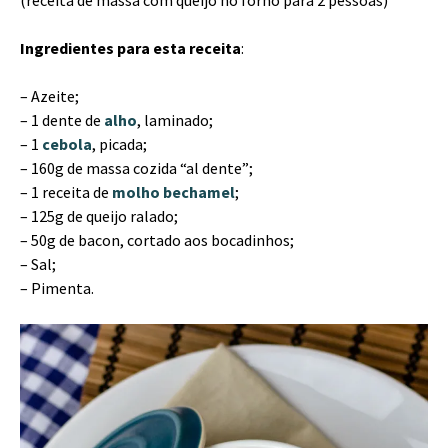
(receita de massa com queijo no forno para 2 pessoas)
Ingredientes para esta receita
:
– Azeite;
– 1 dente de
alho
, laminado;
– 1
cebola
, picada;
– 160g de massa cozida “al dente”;
– 1 receita de
molho bechamel
;
– 125g de queijo ralado;
– 50g de bacon, cortado aos bocadinhos;
– Sal;
– Pimenta.