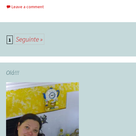
Leave a comment
Posts
Seguinte »
1
navigation
Olá!!!