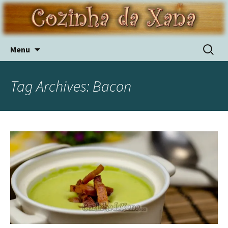
Skip
Pesquis
Menu
to
por:
content
Tag Archives: Bacon