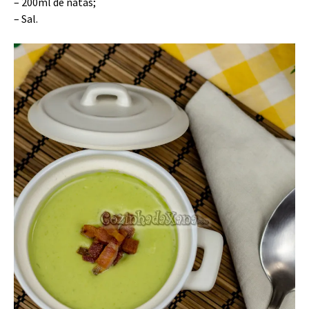
– 200ml de natas;
– Sal.