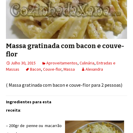
Massa gratinada com bacon e couve-
flor
Julho 30, 2015
Aproveitamentos
,
Culinária
,
Entradas e
Massas
Bacon
,
Couve-flor
,
Massa
Alexandra
( Massa gratinada com bacon e couve-flor para 2 pessoas)
Ingredientes para esta
receita
:
– 200gr de penne ou macarrão