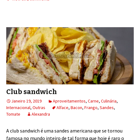
Club sandwich
Janeiro 19, 2019
Aproveitamentos
,
Carne
,
Culinária
,
Internacional
,
Outras
Alface
,
Bacon
,
Frango
,
Sandes
,
Tomate
Alexandra
A club sandwich é uma sandes americana que se tornou
famosa no mundo inteiro de tal forma que hoje é raro o