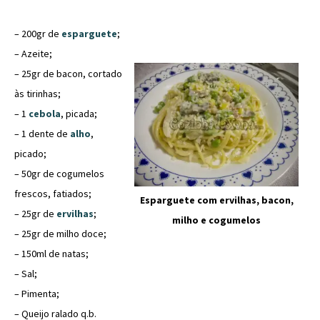
– 200gr de
esparguete
;
– Azeite;
– 25gr de bacon, cortado
às tirinhas;
– 1
cebola
, picada;
– 1 dente de
alho
,
picado;
– 50gr de cogumelos
frescos, fatiados;
Esparguete com ervilhas, bacon,
– 25gr de
ervilhas
;
milho e cogumelos
– 25gr de milho doce;
– 150ml de natas;
– Sal;
– Pimenta;
– Queijo ralado q.b.