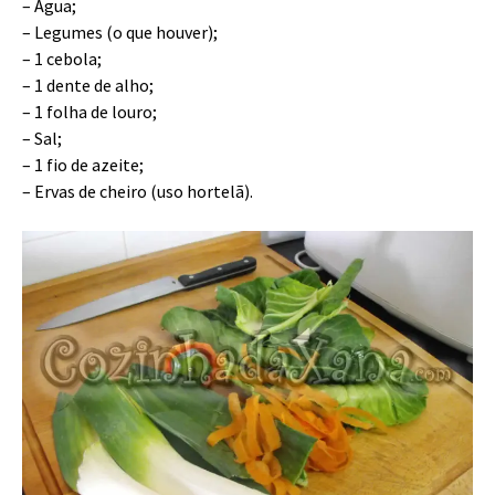
– Água;
– Legumes (o que houver);
– 1 cebola;
– 1 dente de alho;
– 1 folha de louro;
– Sal;
– 1 fio de azeite;
– Ervas de cheiro (uso hortelã).