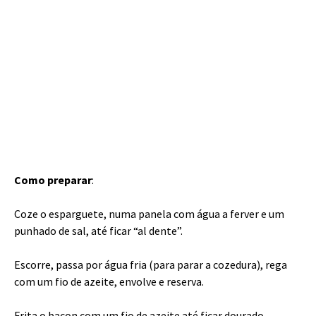
Como preparar
:
Coze o esparguete, numa panela com água a ferver e um
punhado de sal, até ficar “al dente”.
Escorre, passa por água fria (para parar a cozedura), rega
com um fio de azeite, envolve e reserva.
Frita o bacon com um fio de azeite até ficar dourado,