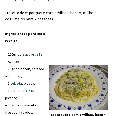
(receita de esparguete com ervilhas, bacon, milho e
cogumelos para 2 pessoas)
Ingredientes para esta
receita
:
– 200gr de
esparguete
;
– Azeite;
– 25gr de bacon, cortado
às tirinhas;
– 1
cebola
, picada;
– 1 dente de
alho
,
picado;
– 50gr de cogumelos
frescos, fatiados;
Esparguete com ervilhas, bacon,