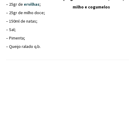
– 25gr de
ervilhas
;
milho e cogumelos
– 25gr de milho doce;
– 150ml de natas;
– Sal;
– Pimenta;
– Queijo ralado q.b.