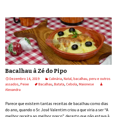
Bacalhau à Zé do Pipo
Dezembro 14, 2019
Culinária
,
Natal, bacalhau, peru e outros
assados
,
Peixe
Bacalhau
,
Batata
,
Cebola
,
Maionese
Alexandra
Parece que existem tantas receitas de bacalhau como dias
do ano, quando o Sr. José Valentim criou a que viria a ser “A
melhor receita ao melhor preço”, decerto que não estava à