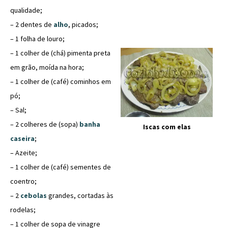
qualidade;
– 2 dentes de
alho
, picados;
– 1 folha de louro;
– 1 colher de (chá) pimenta preta
em grão, moída na hora;
– 1 colher de (café) cominhos em
pó;
– Sal;
– 2 colheres de (sopa)
banha
Iscas com elas
caseira
;
– Azeite;
– 1 colher de (café) sementes de
coentro;
– 2
cebolas
grandes, cortadas às
rodelas;
– 1 colher de sopa de vinagre