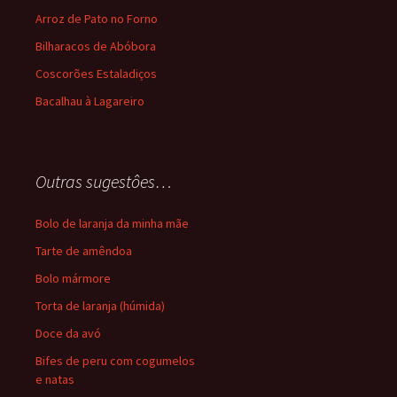
Arroz de Pato no Forno
Bilharacos de Abóbora
Coscorões Estaladiços
Bacalhau à Lagareiro
Outras sugestôes…
Bolo de laranja da minha mãe
Tarte de amêndoa
Bolo mármore
Torta de laranja (húmida)
Doce da avó
Bifes de peru com cogumelos
e natas