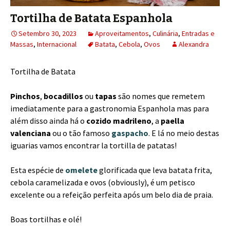
Tortilha de Batata Espanhola
Setembro 30, 2023
Aproveitamentos
,
Culinária
,
Entradas e
Massas
,
Internacional
Batata
,
Cebola
,
Ovos
Alexandra
Tortilha de Batata
Pinchos
,
bocadillos
ou
tapas
são nomes que remetem
imediatamente para a gastronomia Espanhola mas para
além disso ainda há o
cozido madrileno
, a
paella
valenciana
ou o tão famoso
gaspacho
. E lá no meio destas
iguarias vamos encontrar la tortilla de patatas!
Esta espécie de
omelete
glorificada que leva batata frita,
cebola caramelizada e ovos (obviously), é um petisco
excelente ou a refeição perfeita após um belo dia de praia.
Boas tortilhas e olé!