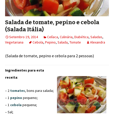
Salada de tomate, pepino e cebola
(Salada Itália)
Setembro 19, 2014
Celíaca
,
Culinária
,
Diabética
,
Saladas
,
Vegetariana
Cebola
,
Pepino
,
Salada
,
Tomate
Alexandra
(Salada de tomate, pepino e cebola para 2 pessoas)
Ingredientes para esta
receita
:
– 2
tomates
, bons para salada;
– 1
pepino
pequeno;
– 1
cebola
pequena;
– Sal;