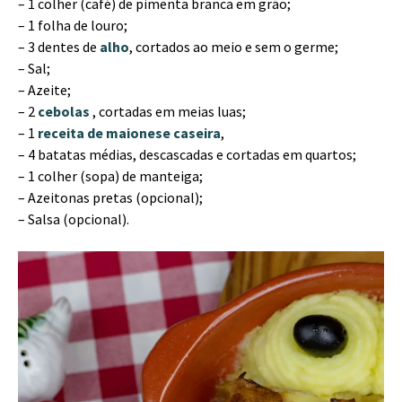
– 1 colher (café) de pimenta branca em grão;
– 1 folha de louro;
– 3 dentes de
alho
, cortados ao meio e sem o germe;
– Sal;
– Azeite;
– 2
cebolas
, cortadas em meias luas;
– 1
receita de maionese caseira
,
– 4 batatas médias, descascadas e cortadas em quartos;
– 1 colher (sopa) de manteiga;
– Azeitonas pretas (opcional);
– Salsa (opcional).