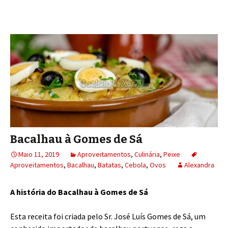
Bacalhau à Gomes de Sá
Maio 11, 2019
Aproveitamentos
,
Culinária
,
Peixe
Aproveitamentos
,
Bacalhau
,
Batatas
,
Cebola
,
Ovos
Alexandra
A história do Bacalhau à Gomes de Sá
Esta receita foi criada pelo Sr. José Luís Gomes de Sá, um