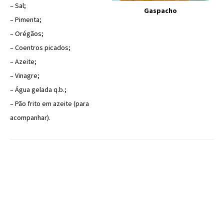
– Sal;
Gaspacho
– Pimenta;
– Orégãos;
– Coentros picados;
– Azeite;
– Vinagre;
– Água gelada q.b.;
– Pão frito em azeite (para
acompanhar).