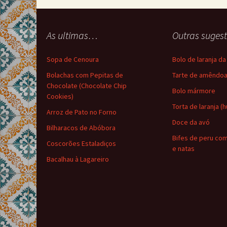
As ultimas…
Outras suge
Sopa de Cenoura
Bolo de laranja d
Bolachas com Pepitas de
Tarte de amêndo
Chocolate (Chocolate Chip
Bolo mármore
Cookies)
Torta de laranja (
Arroz de Pato no Forno
Doce da avó
Bilharacos de Abóbora
Bifes de peru co
Coscorões Estaladiços
e natas
Bacalhau à Lagareiro