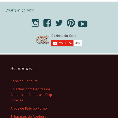
Visita-nos em:
As ultimas…
Sopa de Cenoura
Bolachas com Pepitas de
Chocolate (Chocolate Chip
Cookies)
Arroz de Pato no Forno
Bilharacos de Abóbora