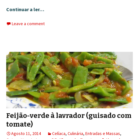
Continuar a ler…
Leave a comment
Feijão-verde à lavrador (guisado com
tomate)
Agosto 11, 2014
Celíaca
,
Culinária
,
Entradas e Massas
,