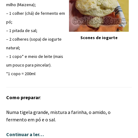
milho (Maizena);
– 1 colher (chá) de fermento em
pó;
– 1 pitada de sal;
Scones de iogurte
– 2 colheres (sopa) de iogurte
natural;
– 1 copo* e meio de leite (mais
um pouco para pincelar).
*1 copo = 200ml
Como preparar
:
Numa tigela grande, mistura a farinha, o amido, o
fermento em pó e o sal.
Continuar a ler…