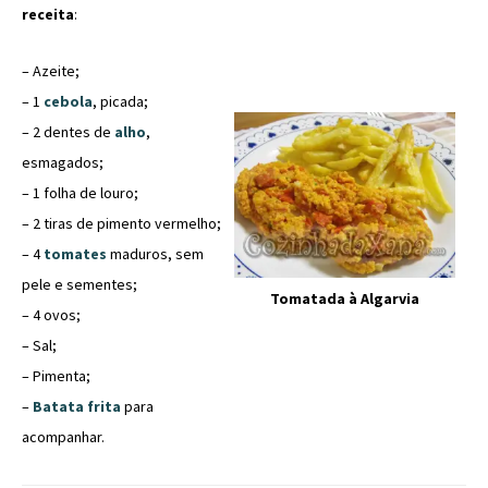
receita
:
– Azeite;
– 1
cebola
, picada;
– 2 dentes de
alho
,
esmagados;
– 1 folha de louro;
– 2 tiras de pimento vermelho;
– 4
tomates
maduros, sem
pele e sementes;
Tomatada à Algarvia
– 4 ovos;
– Sal;
– Pimenta;
–
Batata frita
para
acompanhar.