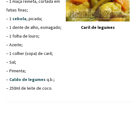
– 1 maça reineta, cortada em
fatias finas;
– 1
cebola
, picada;
Caril de legumes
– 1 dente de alho, esmagado;
– 1 folha de louro;
– Azeite;
– 1 colher (sopa) de caril;
– Sal;
– Pimenta;
–
Caldo de legumes
q.b.;
– 250ml de leite de coco.