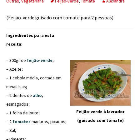
Outras
,
Vegetariana
Feijão-verde
,
Tomate
Alexandra
(Feijão-verde guisado com tomate para 2 pessoas)
Ingredientes para esta
receita
:
– 300gr de
feijão-verde
;
– Azeite;
– 1 cebola média, cortada em
meias luas;
– 2 dentes de
alho
,
esmagados;
Feijão-verde à lavrador
– 1 folha de louro;
(guisado com tomate)
– 2
tomates
maduros, picados;
– Sal;
– Pimenta;