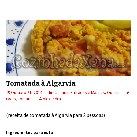
Tomatada à Algarvia
Outubro 21, 2014
Culinária
,
Entradas e Massas
,
Outras
Ovos
,
Tomate
Alexandra
(receita de tomatada à Algarvia para 2 pessoas)
Ingredientes para esta