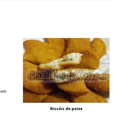
 sem
Rissóis de peixe