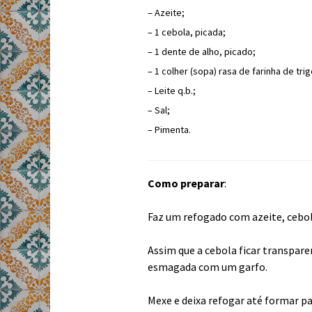
– Azeite;
– 1 cebola, picada;
– 1 dente de alho, picado;
– 1 colher (sopa) rasa de farinha de trig
– Leite q.b.;
– Sal;
– Pimenta.
Como preparar
:
Faz um refogado com azeite, cebol
Assim que a cebola ficar transpar
esmagada com um garfo.
Mexe e deixa refogar até formar pa