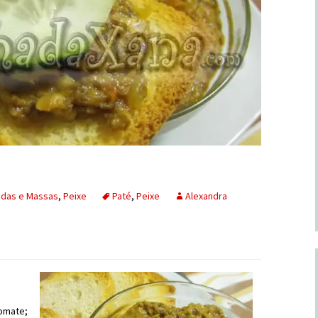
adas e Massas
,
Peixe
Paté
,
Peixe
Alexandra
tomate;