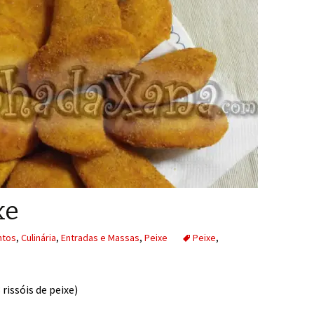
xe
ntos
,
Culinária
,
Entradas e Massas
,
Peixe
Peixe
,
issóis de peixe)