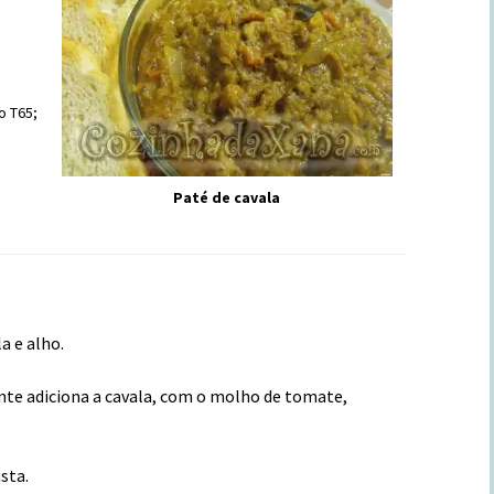
o T65;
Paté de cavala
a e alho.
ente adiciona a cavala, com o molho de tomate,
sta.