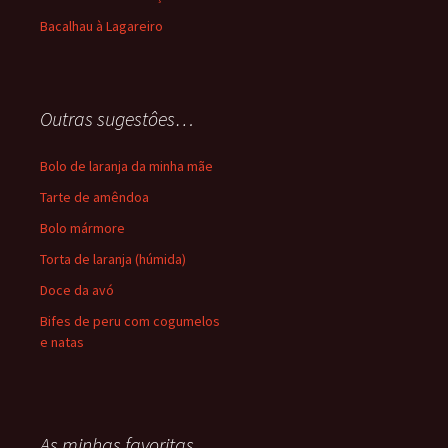
Bacalhau à Lagareiro
Outras sugestôes…
Bolo de laranja da minha mãe
Tarte de amêndoa
Bolo mármore
Torta de laranja (húmida)
Doce da avó
Bifes de peru com cogumelos
e natas
As minhas favoritas