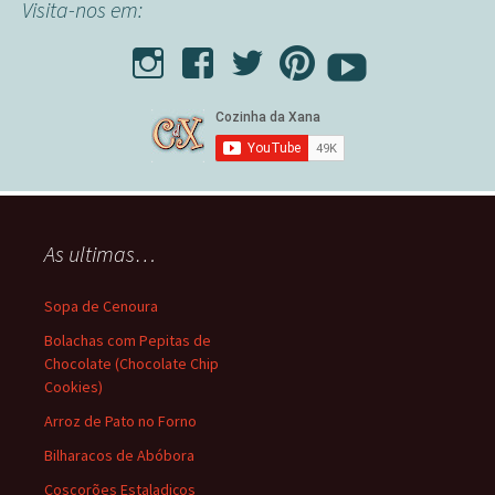
Visita-nos em:
As ultimas…
Sopa de Cenoura
Bolachas com Pepitas de
Chocolate (Chocolate Chip
Cookies)
Arroz de Pato no Forno
Bilharacos de Abóbora
Coscorões Estaladiços