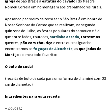
igreja
de São Braz e a
estátua do cavador
do Mestre
Romeu Correia em homenagem aos trabalhadores rurais.
Apesar do padroeiro da terra ser o São Braz é em honra de
Nossa Senhora do Carmo que se realizam, na segunda
quinzena de Julho, as festas populares do samouco e é ai
que entre fados, touradas,
sardinha assada
,
torresmos
quentes,
pão com chouriço
e entre outras iguarias
encontramos as
fogaças de Alcochete
, as
queijadas do
Montijo
e o meu bolo favorito:
O bolo de soda!
(receita de bolo de soda para uma forma de chaminé com 23
cm de diâmetro)
Ingredientes para esta receita
:
– 2 ovos L;