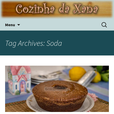
Skip
Pesquis
Menu
to
por:
content
Tag Archives: Soda