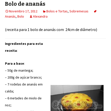
Bolo de ananás
Novembro 17, 2012
Bolos e Tortas
,
Sobremesas
Ananás
,
Bolo
Alexandra
(receita para 1 bolo de ananás com 24cm de diâmetro)
Ingredientes para esta
receita
:
Para a base
:
– 50g de manteiga;
– 200g de açúcar branco;
– 7 rodelas de ananás em
calda;
– 6 metades de miolo de
noz;