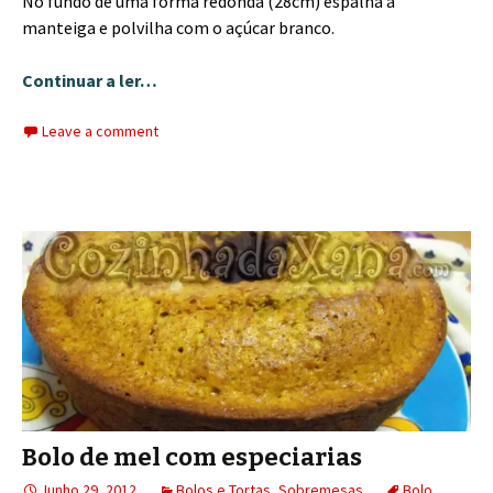
No fundo de uma forma redonda (28cm) espalha a
manteiga e polvilha com o açúcar branco.
Continuar a ler…
Leave a comment
Bolo de mel com especiarias
Junho 29, 2012
Bolos e Tortas
,
Sobremesas
Bolo
,