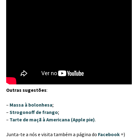
Outras sugestões
:
–
Massa à bolonhesa
;
–
Strogonoff de frango
;
–
Tarte de maçã à Americana (Apple pie)
.
Junta-te a nós e visita também a página do
Facebook
=)