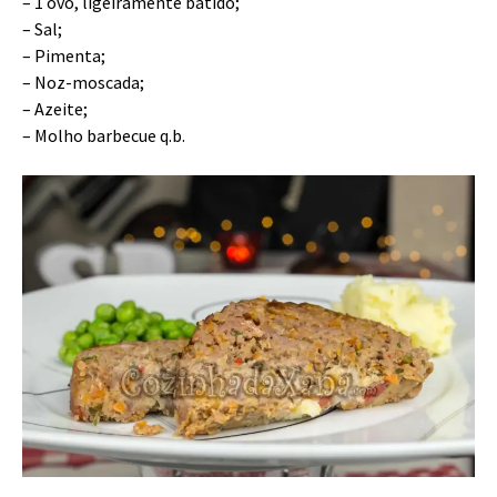
– 1 ovo, ligeiramente batido;
– Sal;
– Pimenta;
– Noz-moscada;
– Azeite;
– Molho barbecue q.b.