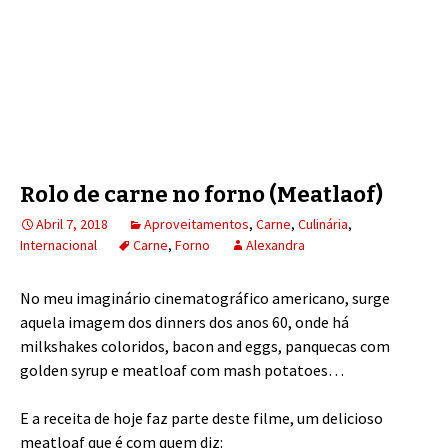
Rolo de carne no forno (Meatlaof)
Abril 7, 2018
Aproveitamentos
,
Carne
,
Culinária
,
Internacional
Carne
,
Forno
Alexandra
No meu imaginário cinematográfico americano, surge
aquela imagem dos dinners dos anos 60, onde há
milkshakes coloridos, bacon and eggs, panquecas com
golden syrup e meatloaf com mash potatoes…
E a receita de hoje faz parte deste filme, um delicioso
meatloaf que é com quem diz: