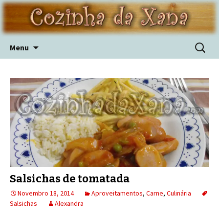
Skip
Pesquis
Menu
to
por:
content
Salsichas de tomatada
Novembro 18, 2014
Aproveitamentos
,
Carne
,
Culinária
Salsichas
Alexandra