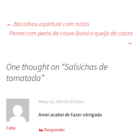
Post
←
Bacalhau espiritual com natas
Penne com pesto de couve (kale) e queijo de cabra
navigation
→
One thought on “
Salsichas de
tomatada
”
Março 21, 2023 às 10:23 pm
Amei acabei de fazer obrigada
Cátia
Responder