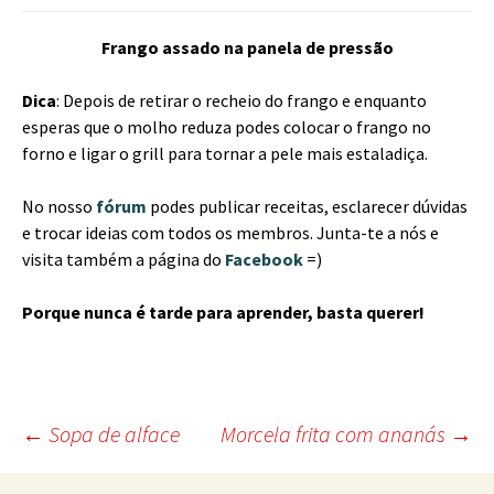
Frango assado na panela de pressão
Dica
: Depois de retirar o recheio do frango e enquanto
esperas que o molho reduza podes colocar o frango no
forno e ligar o grill para tornar a pele mais estaladiça.
No nosso
fórum
podes publicar receitas, esclarecer dúvidas
e trocar ideias com todos os membros. Junta-te a nós e
visita também a página do
Facebook
=)
Porque nunca é tarde para aprender, basta querer!
Post
←
Sopa de alface
Morcela frita com ananás
→
navigation