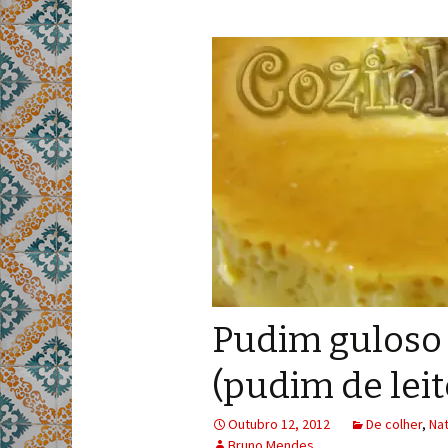
Pudim guloso
(pudim de lei
Outubro 12, 2012
De colher
,
Nat
Bruno Mendes