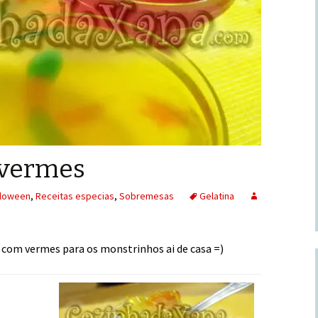
 vermes
lloween
,
Receitas especias
,
Sobremesas
Gelatina
a com vermes para os monstrinhos ai de casa =)