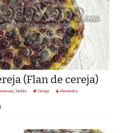
ereja (Flan de cereja)
emesas
,
Tartes
Cereja
Alexandra
)