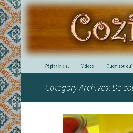
Skip
Página Inicial
Videos
Quem sou eu?
to
content
Category Archives: De co