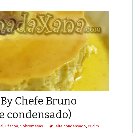
 By Chefe Bruno
te condensado)
al
,
Páscoa
,
Sobremesas
Leite condensado
,
Pudim