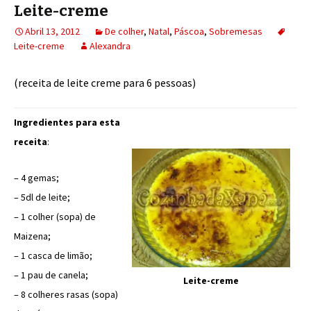
Leite-creme
Abril 13, 2012
De colher
,
Natal
,
Páscoa
,
Sobremesas
Leite-creme
Alexandra
(receita de leite creme para 6 pessoas)
Ingredientes para esta
receita
:
– 4 gemas;
– 5dl de leite;
– 1 colher (sopa) de
Maizena;
– 1 casca de limão;
– 1 pau de canela;
Leite-creme
– 8 colheres rasas (sopa)