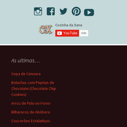
As ultimas…
Sopa de Cenoura
Bolachas com Pepitas de
Chocolate (Chocolate Chip
Cookies)
Arroz de Pato no Forno
Bilharacos de Abóbora
Coscorões Estaladiços