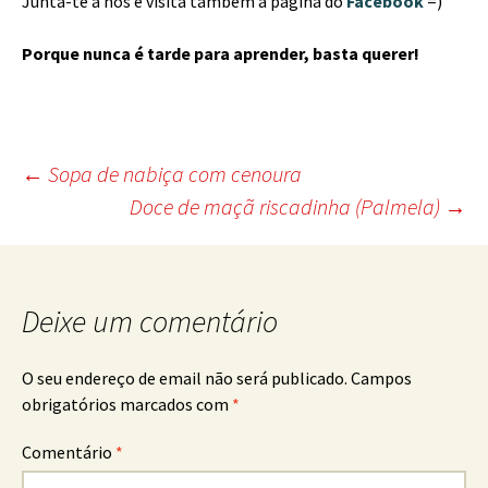
Junta-te a nós e visita também a página do
Facebook
=)
Porque nunca é tarde para aprender, basta querer!
Post
←
Sopa de nabiça com cenoura
Doce de maçã riscadinha (Palmela)
→
navigation
Deixe um comentário
O seu endereço de email não será publicado.
Campos
obrigatórios marcados com
*
Comentário
*