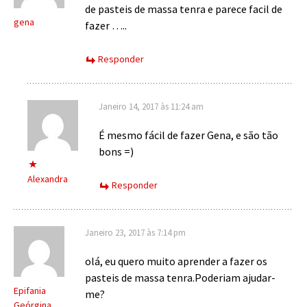
de pasteis de massa tenra e parece facil de
gena
fazer …..
Responder
Janeiro 14, 2017 às 11:24 am
É mesmo fácil de fazer Gena, e são tão
bons =)
Alexandra
Responder
Janeiro 23, 2017 às 7:14 pm
olá, eu quero muito aprender a fazer os
pasteis de massa tenra.Poderiam ajudar-
Epifania
me?
Geórgina