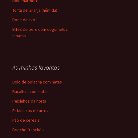
Bolo mármore
Torta de laranja (húmida)
Doce da avó
Bifes de peru com cogumelos
e natas
As minhas favoritas
Bolo de bolacha com natas
Bacalhau com natas
Peixinhos da horta
Pataniscas de arroz
Pão de cereais
Brioche franchês