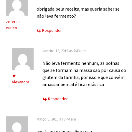
obrigada pela receita,mas queria saber se
não leva fermento?
zeferina
eurico
Responder
Janeiro 12, 2019 às 7:43 pm
Não leva fermento nenhum, as bolhas
que se formam na massa são por causa do
glutem da farinha, por isso é que convém
Alexandra
amassar bem até ficar elástica
Responder
Março 9, 2019 às 8:44 am
vou fazer e depois digo rosa