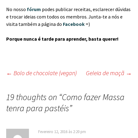
No nosso
fórum
podes publicar receitas, esclarecer dúvidas
e trocar ideias com todos os membros. Junta-te a nós e
visita também a página do
Facebook
=)
Porque nunca é tarde para aprender, basta querer!
Post
←
Bolo de chocolate (vegan)
Geleia de maçã
→
navigation
19 thoughts on “
Como fazer Massa
tenra para pastéis
”
Fevereiro 12, 2016 às 2:20 pm