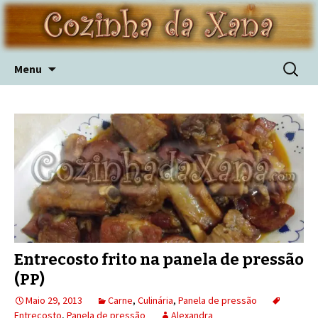
Skip
Pesquis
Menu
to
por:
content
Entrecosto frito na panela de pressão
(PP)
Maio 29, 2013
Carne
,
Culinária
,
Panela de pressão
Entrecosto
,
Panela de pressão
Alexandra