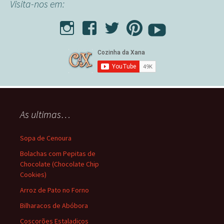
Visita-nos em:
As ultimas…
Sopa de Cenoura
Bolachas com Pepitas de
Chocolate (Chocolate Chip
Cookies)
Arroz de Pato no Forno
Bilharacos de Abóbora
Coscorões Estaladiços