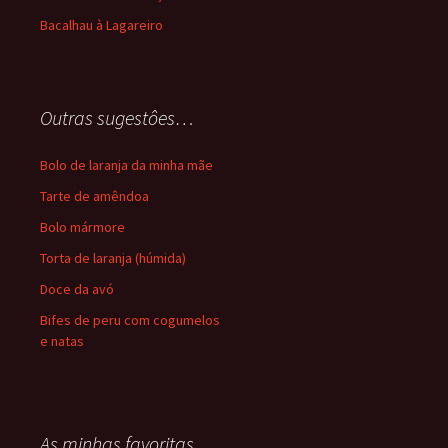
Bacalhau à Lagareiro
Outras sugestôes…
Bolo de laranja da minha mãe
Tarte de amêndoa
Bolo mármore
Torta de laranja (húmida)
Doce da avó
Bifes de peru com cogumelos
e natas
As minhas favoritas