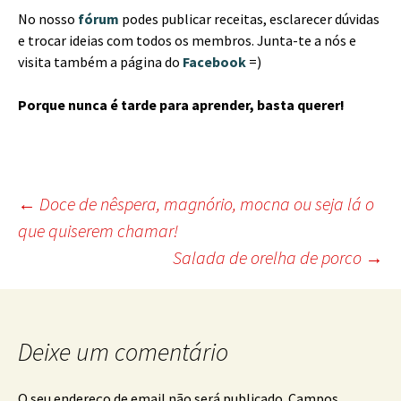
No nosso
fórum
podes publicar receitas, esclarecer dúvidas
e trocar ideias com todos os membros. Junta-te a nós e
visita também a página do
Facebook
=)
Porque nunca é tarde para aprender, basta querer!
Post
←
Doce de nêspera, magnório, mocna ou seja lá o
que quiserem chamar!
navigation
Salada de orelha de porco
→
Deixe um comentário
O seu endereço de email não será publicado.
Campos