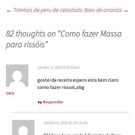
Post
←
Tirinhas de peru de cebolada
Bolo de ananás
→
navigation
82 thoughts on “
Como fazer Massa
para rissóis
”
Janeiro 4, 2016 às 6:15 pm
gostei da receita espero esta bem claro
como fazer rissois,obg
sara
Responder
Janeiro 6, 2016 às 10:13 am