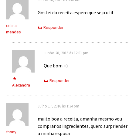
Gostei da receita espero que seja util..
celina
Responder
mendes
Junho 28, 2016 às 12:01 pm
Que bom =)
Responder
Alexandra
Julho 17, 2016 às 1:34 pm
muito boa a receita, amanha mesmo vou
comprar os ingredientes, quero surpriender
thony
a minha esposa