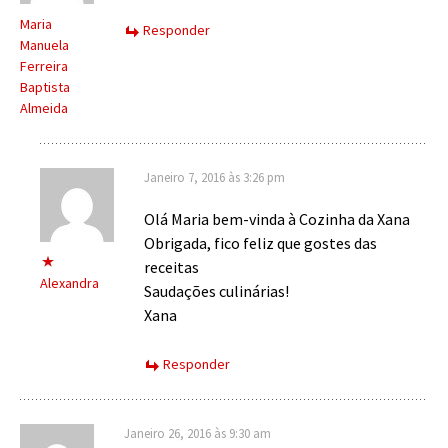
Maria
Responder
Manuela
Ferreira
Baptista
Almeida
Janeiro 7, 2016 às 3:26 pm
Olá Maria bem-vinda à Cozinha da Xana
Obrigada, fico feliz que gostes das
receitas
Alexandra
Saudações culinárias!
Xana
Responder
Janeiro 26, 2016 às 9:30 am