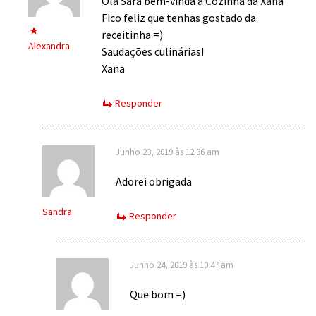
Olá Sara bem-vinda à Cozinha da Xana
Fico feliz que tenhas gostado da
receitinha =)
Alexandra
Saudações culinárias!
Xana
Responder
Junho 23, 2019 às 12:36 am
Adorei obrigada
Sandra
Responder
Junho 24, 2019 às 10:47 am
Que bom =)