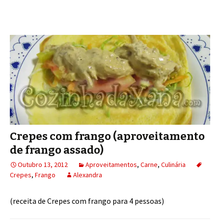
Crepes com frango (aproveitamento
de frango assado)
Outubro 13, 2012
Aproveitamentos
,
Carne
,
Culinária
Crepes
,
Frango
Alexandra
(receita de Crepes com frango para 4 pessoas)