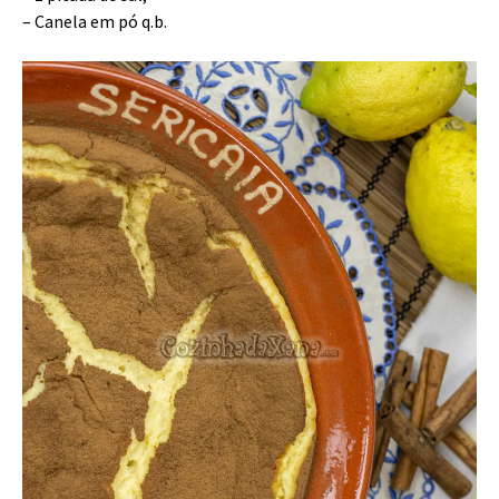
– Canela em pó q.b.