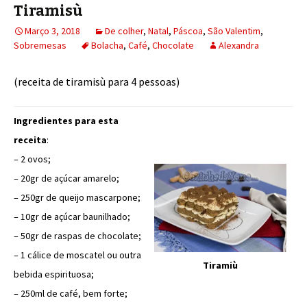
Tiramisù
Março 3, 2018
De colher
,
Natal
,
Páscoa
,
São Valentim
,
Sobremesas
Bolacha
,
Café
,
Chocolate
Alexandra
(receita de tiramisù para 4 pessoas)
Ingredientes para esta
receita
:
– 2 ovos;
– 20gr de açúcar amarelo;
– 250gr de queijo mascarpone;
– 10gr de açúcar baunilhado;
– 50gr de raspas de chocolate;
– 1 cálice de moscatel ou outra
Tiramiù
bebida espirituosa;
– 250ml de café, bem forte;