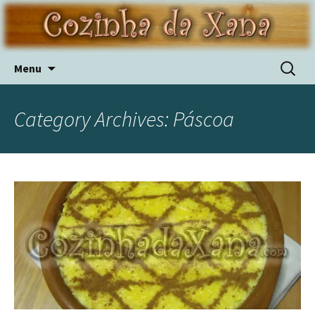
Skip
Pesquis
Menu
to
por:
content
Category Archives: Páscoa