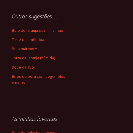
Outras sugestôes…
Bolo de laranja da minha mãe
Tarte de amêndoa
Bolo mármore
Torta de laranja (húmida)
Doce da avó
Bifes de peru com cogumelos
e natas
As minhas favoritas
Bolo de bolacha com natas