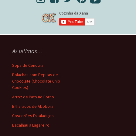
As ultimas…
Sopa de Cenoura
Bolachas com Pepitas de
Chocolate (Chocolate Chip
Cookies)
Arroz de Pato no Forno
Bilharacos de Abóbora
Coscorões Estaladiços
Bacalhau à Lagareiro