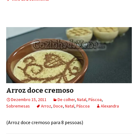
Arroz doce cremoso
Dezembro 15, 2011
De colher
,
Natal
,
Páscoa
,
Sobremesas
Arroz
,
Doce
,
Natal
,
Páscoa
Alexandra
(Arroz doce cremoso para 8 pessoas)