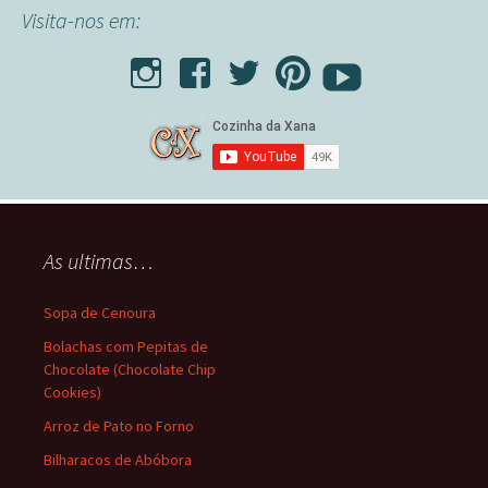
Visita-nos em:
As ultimas…
Sopa de Cenoura
Bolachas com Pepitas de
Chocolate (Chocolate Chip
Cookies)
Arroz de Pato no Forno
Bilharacos de Abóbora