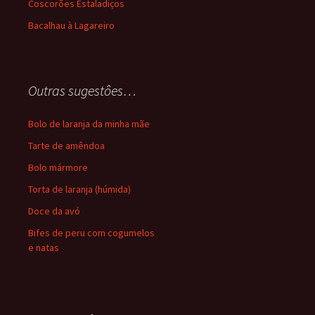
Coscorões Estaladiços
Bacalhau à Lagareiro
Outras sugestôes…
Bolo de laranja da minha mãe
Tarte de amêndoa
Bolo mármore
Torta de laranja (húmida)
Doce da avó
Bifes de peru com cogumelos
e natas