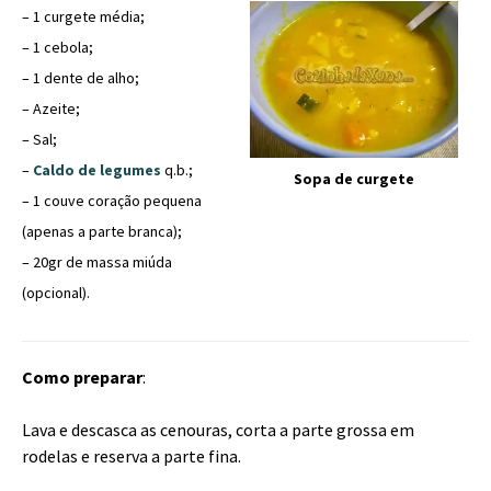
– 1 curgete média;
– 1 cebola;
– 1 dente de alho;
– Azeite;
– Sal;
–
Caldo de legumes
q.b.;
Sopa de curgete
– 1 couve coração pequena
(apenas a parte branca);
– 20gr de massa miúda
(opcional).
Como preparar
:
Lava e descasca as cenouras, corta a parte grossa em
rodelas e reserva a parte fina.