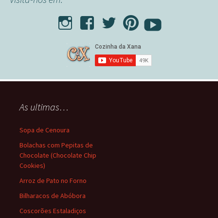
As ultimas…
Sopa de Cenoura
Bolachas com Pepitas de
Chocolate (Chocolate Chip
Cookies)
Arroz de Pato no Forno
Bilharacos de Abóbora
Coscorões Estaladiços