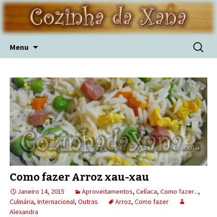
Skip
Pesquis
Menu
to
por:
content
Como fazer Arroz xau-xau
Janeiro 14, 2015
Aproveitamentos
,
Celíaca
,
Como fazer...
,
Culinária
,
Internacional
,
Outras
Arroz
,
Como fazer
Alexandra