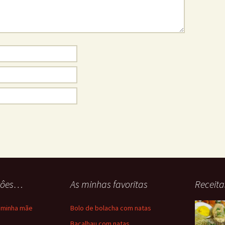
stôes…
As minhas favoritas
Receita
a minha mãe
Bolo de bolacha com natas
a
Bacalhau com natas