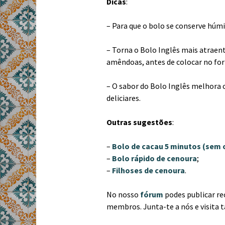
Dicas
:
– Para que o bolo se conserve húm
– Torna o Bolo Inglês mais atrae
amêndoas, antes de colocar no for
– O sabor do Bolo Inglês melhora 
deliciares.
Outras sugestões
:
–
Bolo de cacau 5 minutos (sem 
–
Bolo rápido de cenoura
;
–
Filhoses de cenoura
.
No nosso
fórum
podes publicar re
membros. Junta-te a nós e visita