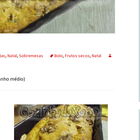
tas
,
Natal
,
Sobremesas
Bolo
,
Frutos secos
,
Natal
manho médio)