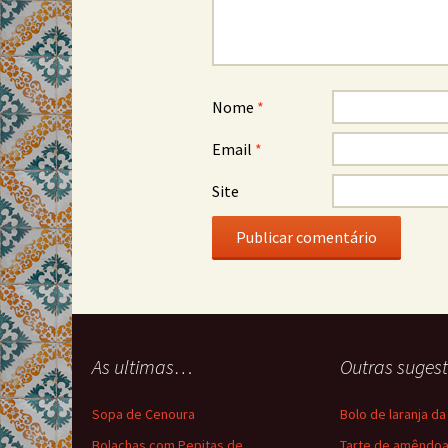
Nome
*
Email
*
Site
As ultimas…
Outras suge
Sopa de Cenoura
Bolo de laranja d
Bolachas com Pepitas de
Tarte de amêndo