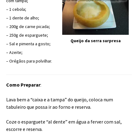
com tampa;
– 1 cebola;
– 1 dente de alho;
– 200g de carne picada;
– 250g de esparguete;
Queijo da serra surpresa
– Sal e pimenta a gosto;
– Azeite;
– Orégãos para polvilhar.
Como Preparar
:
Lava bem a “caixa e a tampa” do queijo, coloca num
tabuleiro que possa ir ao forno e reserva.
Coze o esparguete “al dente” em água a ferver com sal,
escorre e reserva.