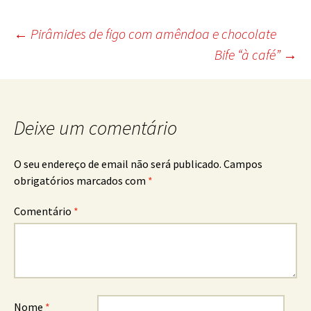
Post
←
Pirâmides de figo com amêndoa e chocolate
Bife “à café”
→
navigation
Deixe um comentário
O seu endereço de email não será publicado.
Campos
obrigatórios marcados com
*
Comentário
*
Nome
*