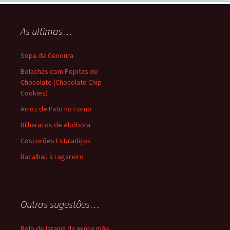
As ultimas…
Sopa de Cenoura
Bolachas com Pepitas de
Chocolate (Chocolate Chip
Cookies)
Arroz de Pato no Forno
Bilharacos de Abóbora
Coscorões Estaladiços
Bacalhau à Lagareiro
Outras sugestôes…
Bolo de laranja da minha mãe