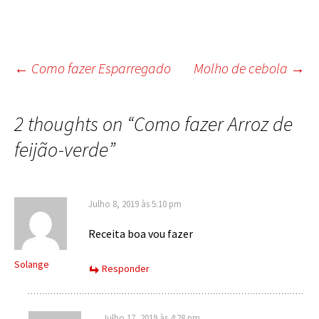
Post
←
Como fazer Esparregado
Molho de cebola
→
navigation
2 thoughts on “
Como fazer Arroz de
feijão-verde
”
Julho 8, 2019 às 5:10 pm
Receita boa vou fazer
Solange
Responder
Julho 17, 2019 às 4:28 pm