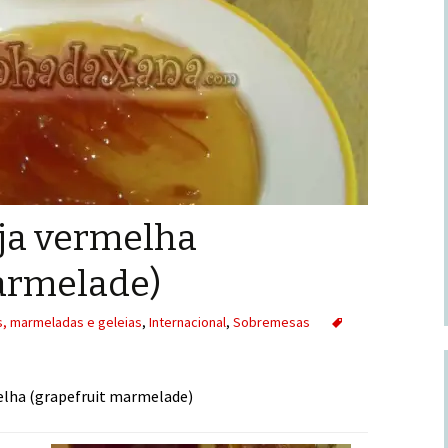
ja vermelha
armelade)
, marmeladas e geleias
,
Internacional
,
Sobremesas
elha (grapefruit marmelade)