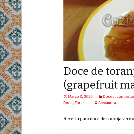
Doce de toran
(grapefruit m
Março 3, 2016
Doces, compotas
Doce
,
Toranja
Alexandra
Receita para doce de toranja verm