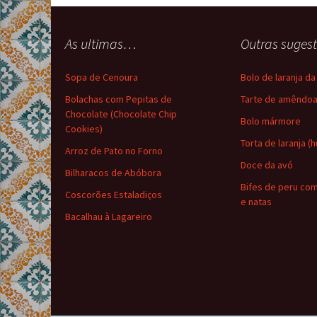
As ultimas…
Outras suge
Sopa de Cenoura
Bolo de laranja d
Bolachas com Pepitas de
Tarte de amêndo
Chocolate (Chocolate Chip
Bolo mármore
Cookies)
Torta de laranja (
Arroz de Pato no Forno
Doce da avó
Bilharacos de Abóbora
Bifes de peru co
Coscorões Estaladiços
e natas
Bacalhau à Lagareiro