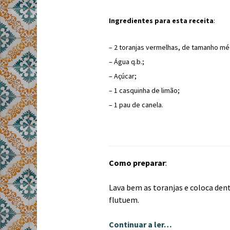
Ingredientes para esta receita
:
– 2 toranjas vermelhas, de tamanho mé
– Água q.b.;
– Açúcar;
– 1 casquinha de limão;
– 1 pau de canela.
Como preparar
:
Lava bem as toranjas e coloca dent
flutuem.
Continuar a ler…