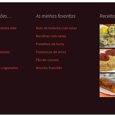
stôes…
As minhas favoritas
Receita
a minha mãe
Bolo de bolacha com natas
a
Bacalhau com natas
Peixinhos da horta
húmida)
Pataniscas de arroz
Pão de cereais
m cogumelos
Brioche franchês