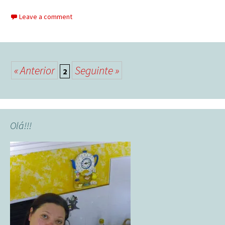
Leave a comment
Posts
« Anterior
Seguinte »
2
navigation
Olá!!!