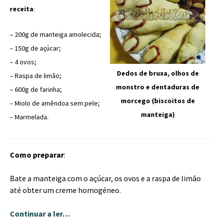
receita
:
– 200g de manteiga amolecida;
– 150g de açúcar;
– 4 ovos;
Dedos de bruxa, olhos de
– Raspa de limão;
monstro e dentaduras de
– 600g de farinha;
morcego (biscoitos de
– Miolo de amêndoa sem pele;
manteiga)
– Marmelada.
Como preparar
:
Bate a manteiga com o açúcar, os ovos e a raspa de limão
até obter um creme homogéneo.
Continuar a ler…