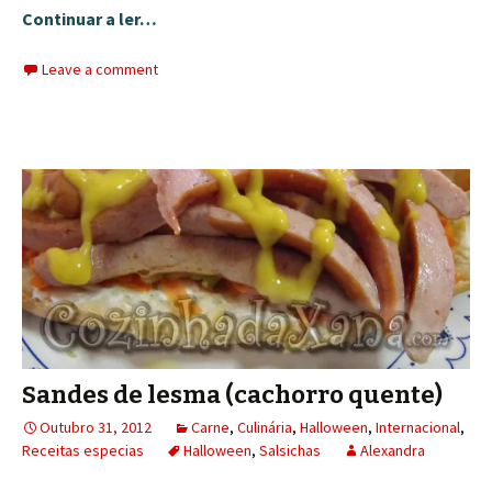
Continuar a ler…
Leave a comment
Sandes de lesma (cachorro quente)
Outubro 31, 2012
Carne
,
Culinária
,
Halloween
,
Internacional
,
Receitas especias
Halloween
,
Salsichas
Alexandra