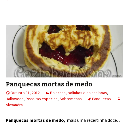
Panquecas mortas de medo
Outubro 31, 2012
Bolachas, bolinhos e coisas boas
,
Halloween
,
Receitas especias
,
Sobremesas
Panquecas
Alexandra
Panquecas mortas de medo
, mais uma receitinha doce…