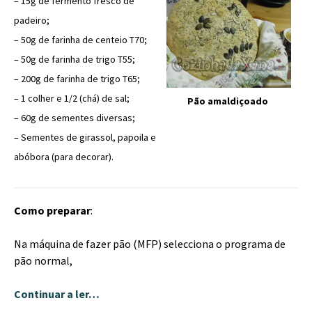
– 15g de fermento fresco de
padeiro;
– 50g de farinha de centeio T70;
– 50g de farinha de trigo T55;
– 200g de farinha de trigo T65;
– 1 colher e 1/2 (chá) de sal;
Pão amaldiçoado
– 60g de sementes diversas;
– Sementes de girassol, papoila e
abóbora (para decorar).
Como preparar
:
Na máquina de fazer pão (MFP) selecciona o programa de
pão normal,
Continuar a ler…