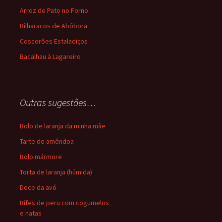
Arroz de Pato no Forno
Bilharacos de Abóbora
Coscorões Estaladiços
Bacalhau à Lagareiro
Outras sugestôes…
Bolo de laranja da minha mãe
Tarte de amêndoa
Bolo mármore
Torta de laranja (húmida)
Doce da avó
Bifes de peru com cogumelos
e natas