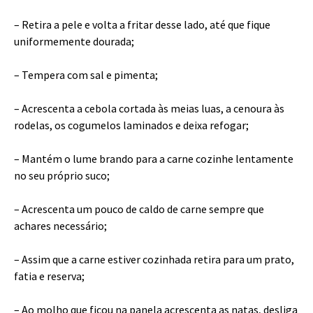
– Retira a pele e volta a fritar desse lado, até que fique
uniformemente dourada;
– Tempera com sal e pimenta;
– Acrescenta a cebola cortada às meias luas, a cenoura às
rodelas, os cogumelos laminados e deixa refogar;
– Mantém o lume brando para a carne cozinhe lentamente
no seu próprio suco;
– Acrescenta um pouco de caldo de carne sempre que
achares necessário;
– Assim que a carne estiver cozinhada retira para um prato,
fatia e reserva;
– Ao molho que ficou na panela acrescenta as natas, desliga