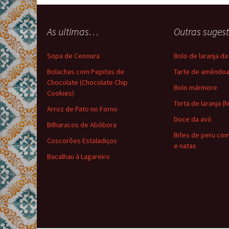
As ultimas…
Outras suge
Sopa de Cenoura
Bolo de laranja d
Bolachas com Pepitas de
Tarte de amêndo
Chocolate (Chocolate Chip
Bolo mármore
Cookies)
Torta de laranja (
Arroz de Pato no Forno
Doce da avó
Bilharacos de Abóbora
Bifes de peru co
Coscorões Estaladiços
e natas
Bacalhau à Lagareiro