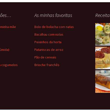
stôes…
As minhas favoritas
Receita
a minha mãe
Bolo de bolacha com natas
a
Bacalhau com natas
Peixinhos da horta
húmida)
Pataniscas de arroz
Pão de cereais
m cogumelos
Brioche franchês