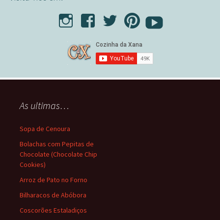
As ultimas…
Sopa de Cenoura
Bolachas com Pepitas de
Chocolate (Chocolate Chip
Cookies)
Arroz de Pato no Forno
Bilharacos de Abóbora
Coscorões Estaladiços