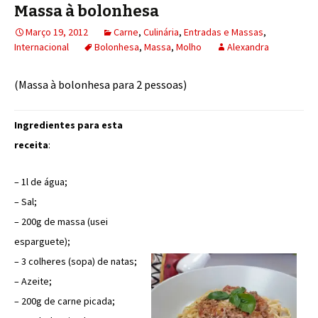
Massa à bolonhesa
Março 19, 2012
Carne
,
Culinária
,
Entradas e Massas
,
Internacional
Bolonhesa
,
Massa
,
Molho
Alexandra
(Massa à bolonhesa para 2 pessoas)
Ingredientes para esta
receita
:
– 1l de água;
– Sal;
– 200g de massa (usei
esparguete);
– 3 colheres (sopa) de natas;
– Azeite;
– 200g de carne picada;