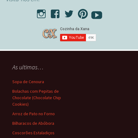
As ultimas…
Sopa de Cenoura
Bolachas com Pepitas de
Chocolate (Chocolate Chip
Cookies)
Arroz de Pato no Forno
Bilharacos de Abóbora
Coscorões Estaladiços