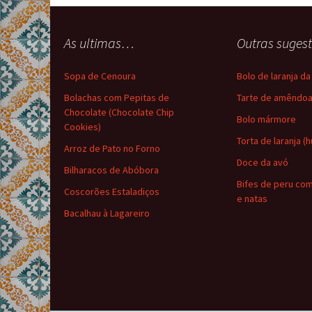
As ultimas…
Outras suge
Sopa de Cenoura
Bolo de laranja d
Bolachas com Pepitas de
Tarte de amêndo
Chocolate (Chocolate Chip
Bolo mármore
Cookies)
Torta de laranja (
Arroz de Pato no Forno
Doce da avó
Bilharacos de Abóbora
Bifes de peru co
Coscorões Estaladiços
e natas
Bacalhau à Lagareiro