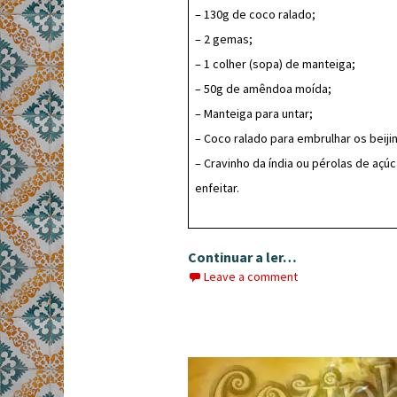
– 130g de coco ralado;
– 2 gemas;
– 1 colher (sopa) de manteiga;
– 50g de amêndoa moída;
– Manteiga para untar;
– Coco ralado para embrulhar os beiji
– Cravinho da índia ou pérolas de açúc
enfeitar.
Continuar a ler…
Leave a comment