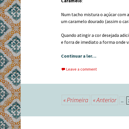
Caramelo
:
Num tacho mistura o açúcar com a
um caramelo dourado (assim o ca
Quando atingir a cor desejada adi
e forra de imediato a forma onde v
Continuar a ler…
Leave a comment
Posts
« Primeira
« Anterior
...
navigation