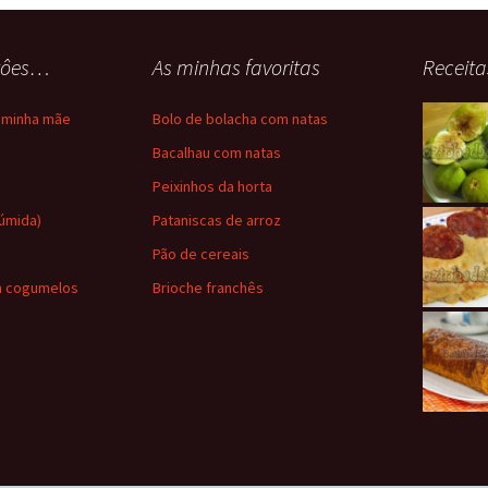
stôes…
As minhas favoritas
Receita
a minha mãe
Bolo de bolacha com natas
a
Bacalhau com natas
Peixinhos da horta
húmida)
Pataniscas de arroz
Pão de cereais
m cogumelos
Brioche franchês