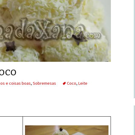
coco
hos e coisas boas
,
Sobremesas
Coco
,
Leite