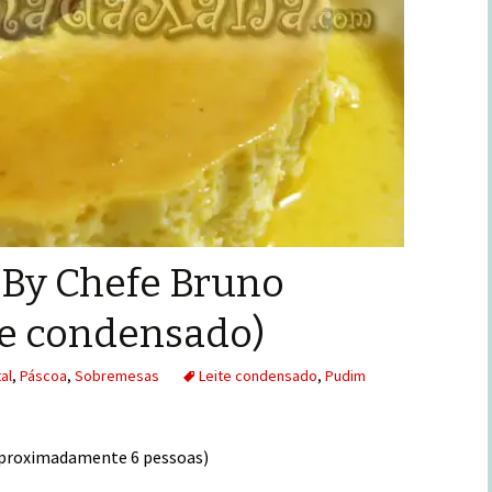
 By Chefe Bruno
te condensado)
al
,
Páscoa
,
Sobremesas
Leite condensado
,
Pudim
aproximadamente 6 pessoas)