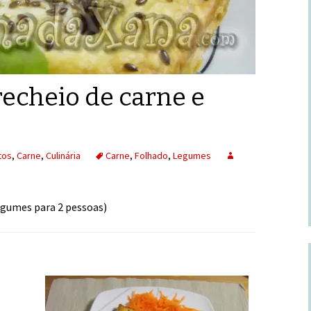
echeio de carne e
tos
,
Carne
,
Culinária
Carne
,
Folhado
,
Legumes
egumes para 2 pessoas)