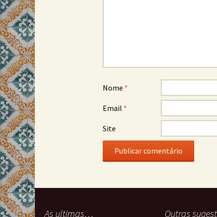
Nome
*
Email
*
Site
As ultimas…
Outras suge