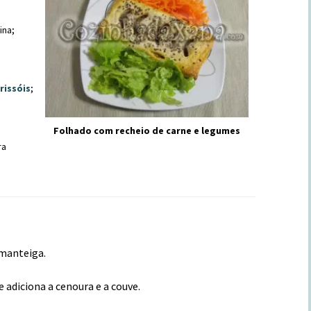
ina;
rissóis
;
Folhado com recheio de carne e legumes
ra
 manteiga.
 adiciona a cenoura e a couve.