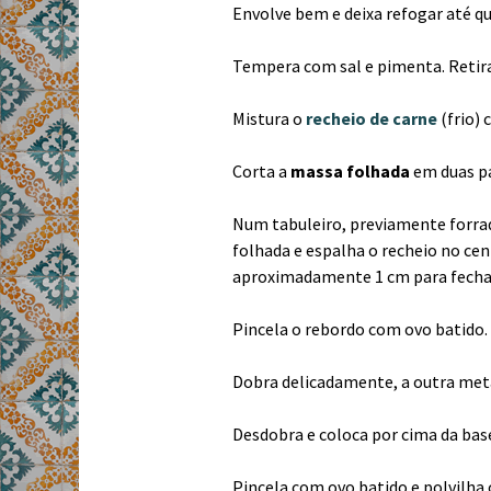
Envolve bem e deixa refogar até qu
Tempera com sal e pimenta. Retira 
Mistura o
recheio de carne
(frio) 
Corta a
massa folhada
em duas pa
Num tabuleiro, previamente forra
folhada e espalha o recheio no cen
aproximadamente 1 cm para fechar
Pincela o rebordo com ovo batido.
Dobra delicadamente, a outra meta
Desdobra e coloca por cima da base
Pincela com ovo batido e polvilha