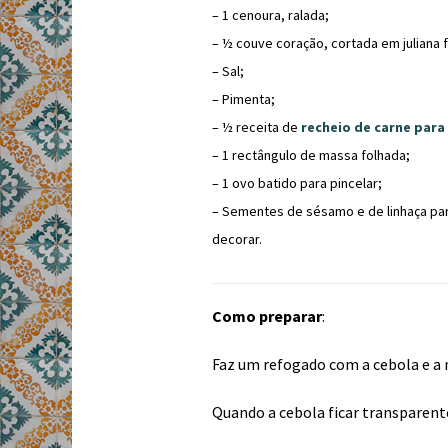
– 1 cenoura, ralada;
– ½ couve coração, cortada em juliana f
– Sal;
– Pimenta;
– ½ receita de
recheio de carne para 
– 1 rectângulo de massa folhada;
– 1 ovo batido para pincelar;
– Sementes de sésamo e de linhaça pa
decorar.
Como preparar
:
Faz um refogado com a cebola e a
Quando a cebola ficar transparente