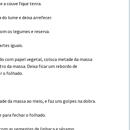
e a couve fique tenra.
do lume e deixa arrefecer.
com os legumes e reserva.
rtes iguais.
do com papel vegetal, coloca metade da massa
tro da massa. Deixa ficar um rebordo de
 o folhado.
de da massa ao meio, e faz uns golpes na dobra.
 para fechar o folhado.
 com as sementes de linhaça e sésamo.