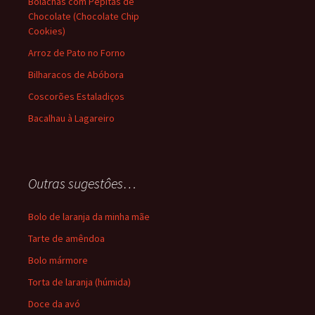
Bolachas com Pepitas de
Chocolate (Chocolate Chip
Cookies)
Arroz de Pato no Forno
Bilharacos de Abóbora
Coscorões Estaladiços
Bacalhau à Lagareiro
Outras sugestôes…
Bolo de laranja da minha mãe
Tarte de amêndoa
Bolo mármore
Torta de laranja (húmida)
Doce da avó