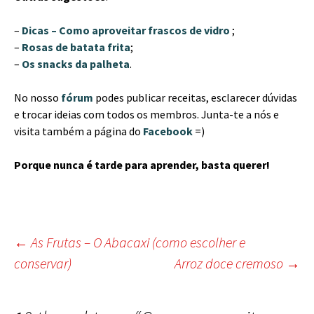
–
Dicas – Como aproveitar frascos de vidro
;
–
Rosas de batata frita
;
–
Os snacks da palheta
.
No nosso
fórum
podes publicar receitas, esclarecer dúvidas
e trocar ideias com todos os membros. Junta-te a nós e
visita também a página do
Facebook
=)
Porque nunca é tarde para aprender, basta querer!
Post
←
As Frutas – O Abacaxi (como escolher e
conservar)
Arroz doce cremoso
→
navigation